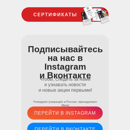
СЕРТИФИКАТЫ
Подписывайтесь
на нас в
Instagram
и Вконтакте
чтобы, следить за нами
и узнавать новости
и новые акции первыми!
*Instagram (запрещён в России, принадлежит
Meta)
ПЕРЕЙТИ В INSTAGRAM
ПЕРЕЙТИ В ВКОНТАКТЕ